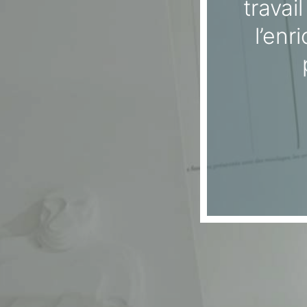
travai
l’enr