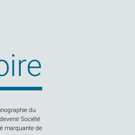
oire
hnographie du
 devenir Société
té marquante de